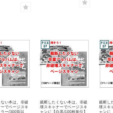
くない本は、非破
裁断したくない本は、非破
裁断し
ナーでページスキ
壊スキャナーでページスキ
壊スキ
ラー/300頁以
ャンに【白黒/100枚単位】
ャンに