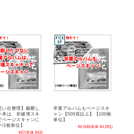
思い出整理】裁断し
卒業アルバムもページスキ
い本は、非破壊スキ
ャン【500頁以上】【100枚
でページスキャンに
単位】
/1枚単位】
¥4,500
(本体 ¥4,091)
¥47
(本体 ¥43)