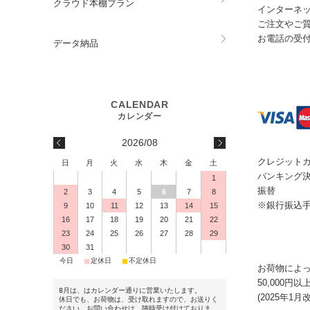
クラウド本棚プラン
インターネッ
ご注文やご
お電話の受付
データ納品
2026/08
クレジット
日
月
火
水
木
金
土
バンキング
1
振替
2
3
4
5
6
7
8
※銀行振込
9
10
11
12
13
14
15
16
17
18
19
20
21
22
23
24
25
26
27
28
29
30
31
■
■
■
今日
定休日
不定休日
お荷物によ
50,000
8月は、はカレンダー通りに営業いたします。
(2025年1月
休日でも、お荷物は、受け取れますので、お送りく
ださい。お問い合わせは、随時受け付けておりま