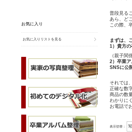
普段見る
あら、ど
お気に入り
この際、
お気に入りリストを見る
まずは、
1）貴方
（親子関
2）卒業
SNSに
それでは
正確な数
商品の数
わかりに
お電話で
表示切替：