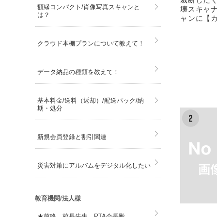
額縁コンパクト/肖像写真スキャンと
壊スキャ
は？
ャンに【カ
クラウド本棚プランについて教えて！
データ納品の種類を教えて！
基本料金/送料（返却）/配送パック/納
期・処分
新規会員登録と割引関連
災害対策にアルバムをデジタル化したい
教育機関/法人様
★前略、校長先生、PTA会長殿…