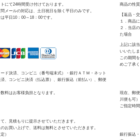
トにて24時間受け付けております。
商品の性質
質問メールの対応は、土日祝日を除く平日のみです。
【返品・交
は平日10：00～18：00です。
１．商品に
２．当店の
た場合
上記に該当
いいたしま
この期間を
めご了承く
カード決済、コンビニ（番号端末式）・銀行ＡＴＭ・ネット
決済、コンビニ決済（払込票）、銀行振込（前払い）、郵便
手数料はお客様負担となります。
現在、郵便
川便も可）
ご指定時間
って、見積もりに提示させていただきます。
円以上のお買い上げで、送料は無料とさせていただきます。
改定）
銀行振込・