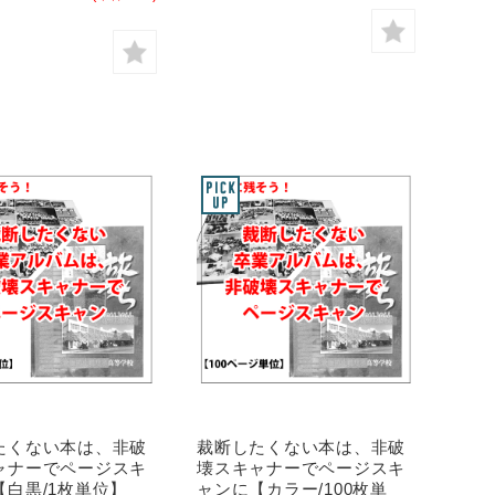
たくない本は、非破
裁断したくない本は、非破
ャナーでページスキ
壊スキャナーでページスキ
【白黒/1枚単位】
ャンに【カラー/100枚単