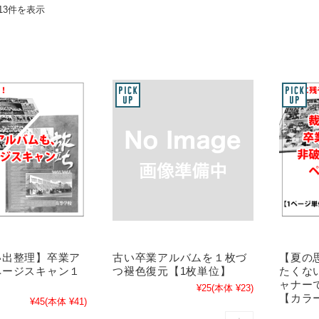
13件を表示
い出整理】卒業ア
古い卒業アルバムを１枚づ
【夏の
ページスキャン１
つ褪色復元【1枚単位】
たくな
ャナー
¥25
(本体 ¥23)
【カラー
¥45
(本体 ¥41)