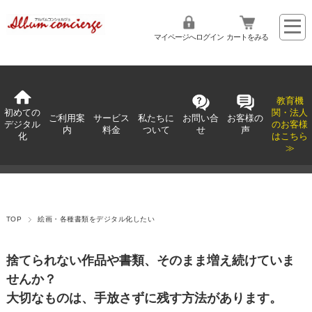
マイページへログイン
カートをみる
教育機
初めての
関・法人
ご利用案
サービス
私たちに
お問い合
お客様の
デジタル
のお客様
内
料金
ついて
せ
声
化
はこちら
≫
TOP
絵画・各種書類をデジタル化したい
捨てられない作品や書類、そのまま増え続けていま
せんか？
大切なものは、手放さずに残す方法があります。