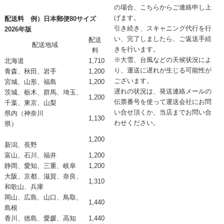
の場合、こちらからご連絡申し上
げます。
配送料 例）日本郵便80サイズ
引き続き、スキャニング代行を行
2026年版
い、完了しましたら、ご返送手続
配送
配送地域
きを行います。
料
※大雪、台風などの天候状況によ
北海道
1,710
り、運送に遅れが生じる可能性が
青森、秋田、岩手
1,200
ございます。
宮城、山形、福島
1,200
遅れの状況は、発送連絡メールの
茨城、栃木、群馬、埼玉、
1,200
伝票番号を使って運送会社にお問
千葉、東京、山梨
い合せ頂くか、当店までお問い合
県内（神奈川
1,130
わせください。
県）
1,200
新潟、長野
富山、石川、福井
1,200
静岡、愛知、三重、岐阜
1,200
大阪、京都、滋賀、奈良、
1,310
和歌山、兵庫
岡山、広島、山口、鳥取、
1,440
島根
香川、徳島、愛媛、高知
1,440