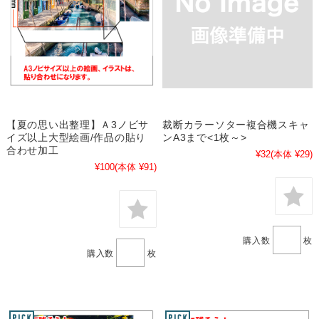
【夏の思い出整理】Ａ3ノビサ
裁断カラーソター複合機スキャ
イズ以上大型絵画/作品の貼り
ンA3まで<1枚～>
合わせ加工
¥32
(本体 ¥29)
¥100
(本体 ¥91)
購入数
枚
購入数
枚