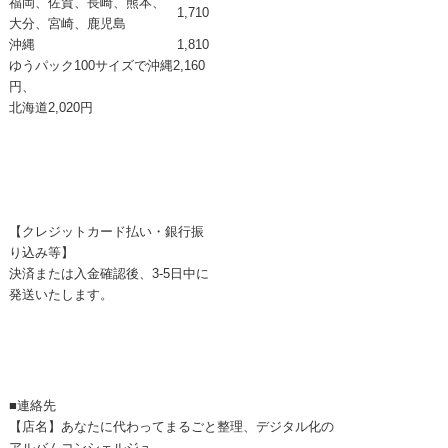
福岡、佐賀、長崎、熊本、
1,710
大分、宮崎、鹿児島
沖縄
1,810
ゆうパック100サイズで
沖縄2,160
円、
北海道2,020円
【クレジットカード払い・銀行振
り込み等】
決済または入金確認後、3-5日中に
発送いたします。
■連絡先
【店名】あなたに代わってまるごと整理、デジタル化の
アルバムコンシェルジュ