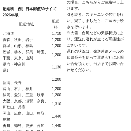
の場合、こちらからご連絡申し上
げます。
配送料 例）日本郵便80サイズ
引き続き、スキャニング代行を行
2026年版
い、完了しましたら、ご返送手続
配送
配送地域
きを行います。
料
※大雪、台風などの天候状況によ
北海道
1,710
り、運送に遅れが生じる可能性が
青森、秋田、岩手
1,200
ございます。
宮城、山形、福島
1,200
遅れの状況は、発送連絡メールの
茨城、栃木、群馬、埼玉、
1,200
伝票番号を使って運送会社にお問
千葉、東京、山梨
い合せ頂くか、当店までお問い合
県内（神奈川
1,130
わせください。
県）
1,200
新潟、長野
富山、石川、福井
1,200
静岡、愛知、三重、岐阜
1,200
大阪、京都、滋賀、奈良、
1,310
和歌山、兵庫
岡山、広島、山口、鳥取、
1,440
島根
香川、徳島、愛媛、高知
1,440