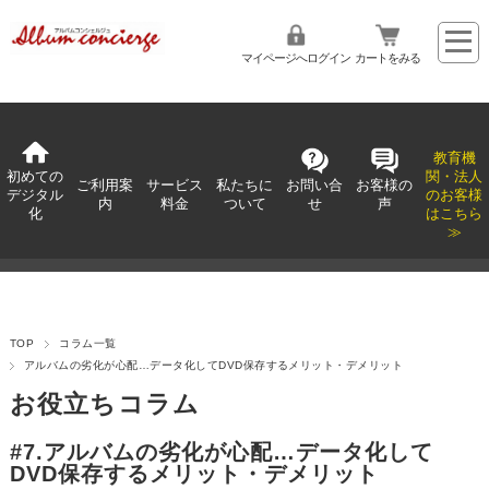
マイページへログイン
カートをみる
教育機
初めての
関・法人
ご利用案
サービス
私たちに
お問い合
お客様の
デジタル
のお客様
内
料金
ついて
せ
声
化
はこちら
≫
TOP
コラム一覧
アルバムの劣化が心配…データ化してDVD保存するメリット・デメリット
お役立ちコラム
#7.アルバムの劣化が心配…データ化して
DVD保存するメリット・デメリット