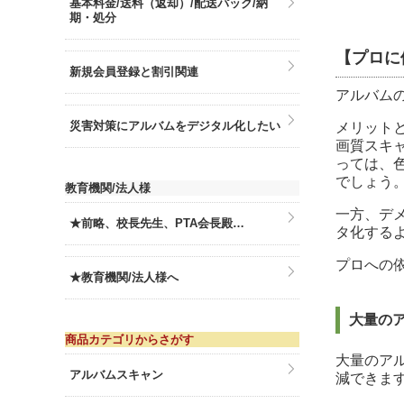
基本料金/送料（返却）/配送パック/納
期・処分
【プロに
新規会員登録と割引関連
アルバム
災害対策にアルバムをデジタル化したい
メリット
画質スキ
っては、
でしょう
教育機関/法人様
一方、デ
★前略、校長先生、PTA会長殿…
タ化する
プロへの
★教育機関/法人様へ
大量の
商品カテゴリからさがす
大量のア
アルバムスキャン
減できま