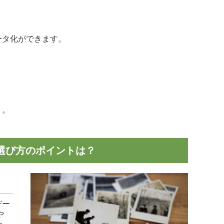
ータ化ができます。
う。
選び方のポイントは？
デー
や
た、