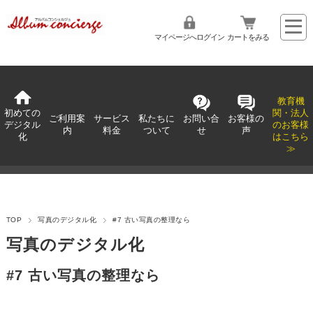
マイページへログイン
カートをみる
教育機
初めての
関・法人
ご利用案
サービス
私たちに
お問い合
お客様の
デジタル
のお客様
内
料金
ついて
せ
声
化
はこちら
≫
TOP
写真のデジタル化
#7 古い写真の整理なら
写真のデジタル化
#7 古い写真の整理なら