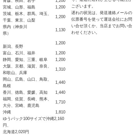
青森、秋田、岩手
1,200
ございます。
宮城、山形、福島
1,200
遅れの状況は、発送連絡メールの
茨城、栃木、群馬、埼玉、
1,200
伝票番号を使って運送会社にお問
千葉、東京、山梨
い合せ頂くか、当店までお問い合
県内（神奈川
1,130
わせください。
県）
1,200
新潟、長野
富山、石川、福井
1,200
静岡、愛知、三重、岐阜
1,200
大阪、京都、滋賀、奈良、
1,310
和歌山、兵庫
岡山、広島、山口、鳥取、
1,440
島根
香川、徳島、愛媛、高知
1,440
福岡、佐賀、長崎、熊本、
1,710
大分、宮崎、鹿児島
沖縄
1,810
ゆうパック100サイズで
沖縄2,160
円、
北海道2,020円