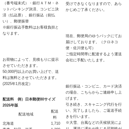
（番号端末式）・銀行ＡＴＭ・ネ
受けできなくなりますので、あら
ットバンキング決済、コンビニ決
かじめご了承ください。
済（払込票）、銀行振込（前払
い）、郵便振替
※銀行振込手数料はお客様負担と
なります。
現在、郵便局のゆうパックにてお
届けしております。（クロネコ
便・佐川便も可）
ご指定時間帯に配達するよう運送
お荷物によって、見積もりに提示
会社に手配いたします。
させていただきます。
50,000円以上のお買い上げで、送
料は無料とさせていただきます。
(2025年1月改定）
銀行振込・コンビニ、カード決済
の場合、こちらからご連絡申し上
げます。
配送料 例）日本郵便80サイズ
引き続き、スキャニング代行を行
2026年版
い、完了しましたら、ご返送手続
配送
配送地域
きを行います。
料
※大雪、台風などの天候状況によ
北海道
1,710
り、運送に遅れが生じる可能性が