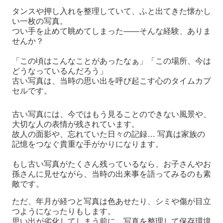
タンスや押し入れを整理していて、ふと出てきた懐かし
い一枚の写真。
つい手を止めて眺めてしまった――そんな経験、ありま
せんか？
「この頃はこんなことがあったなぁ」「この場所、今は
どうなっているんだろう」
古い写真は、当時の思い出を呼び起こす
心のタイムカプ
セル
です。
古い写真には、今ではもう見ることのできない風景や、
大切な人の表情が残されています。
故人の面影や、忘れていた日々の記録… 写真は
家族の
記憶をつなぐ貴重な手がかり
になります。
もし古い写真がたくさん残っているなら、お子さんやお
孫さんに見せながら、当時の出来事を語ってみるのも素
敵です。
ただ、年月が経つと写真は色あせたり、シミや傷が目立
つようになったりもします。
思い出が劣化してしまう前に、
写真を整理して保存環境