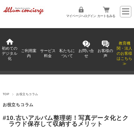
マイページへログイン
カートをみる
教育機
初めての
関・法人
ご利用案
サービス
私たちに
お問い合
お客様の
デジタル
のお客様
内
料金
ついて
せ
声
化
はこちら
≫
TOP
お役立ちコラム
お役立ちコラム
#10.古いアルバム整理術！写真データ化とク
ラウド保存して収納するメリット