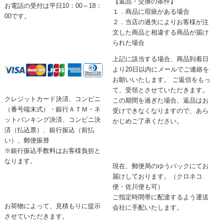
【返品・交換の条件】
お電話の受付は平日10：00～18：
１．商品に瑕疵がある場合
00です。
２．当店の過失によりお客様が注
文した商品と相違する商品が届け
られた場合
上記に該当する場合、商品到着日
より20日以内にメールでご連絡を
お願いいたします。 ご返信をもっ
て、受領とさせていただきます。
クレジットカード決済、コンビニ
この期間を過ぎた場合、返品はお
（番号端末式）・銀行ＡＴＭ・ネ
受けできなくなりますので、あら
ットバンキング決済、コンビニ決
かじめご了承ください。
済（払込票）、銀行振込（前払
い）、郵便振替
※銀行振込手数料はお客様負担と
なります。
現在、郵便局のゆうパックにてお
届けしております。（クロネコ
便・佐川便も可）
ご指定時間帯に配達するよう運送
お荷物によって、見積もりに提示
会社に手配いたします。
させていただきます。