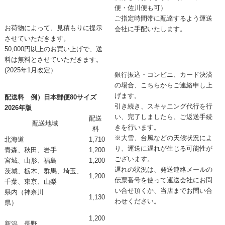
便・佐川便も可）
ご指定時間帯に配達するよう運送
お荷物によって、見積もりに提示
会社に手配いたします。
させていただきます。
50,000円以上のお買い上げで、送
料は無料とさせていただきます。
(2025年1月改定）
銀行振込・コンビニ、カード決済
の場合、こちらからご連絡申し上
げます。
配送料 例）日本郵便80サイズ
引き続き、スキャニング代行を行
2026年版
い、完了しましたら、ご返送手続
配送
配送地域
きを行います。
料
※大雪、台風などの天候状況によ
北海道
1,710
り、運送に遅れが生じる可能性が
青森、秋田、岩手
1,200
ございます。
宮城、山形、福島
1,200
遅れの状況は、発送連絡メールの
茨城、栃木、群馬、埼玉、
1,200
伝票番号を使って運送会社にお問
千葉、東京、山梨
い合せ頂くか、当店までお問い合
県内（神奈川
1,130
わせください。
県）
1,200
新潟、長野