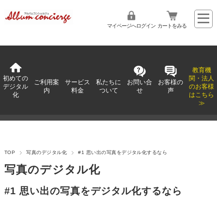
マイページへログイン
カートをみる
教育機
初めての
関・法人
ご利用案
サービス
私たちに
お問い合
お客様の
デジタル
のお客様
内
料金
ついて
せ
声
化
はこちら
≫
TOP
写真のデジタル化
#1 思い出の写真をデジタル化するなら
写真のデジタル化
#1 思い出の写真をデジタル化するなら