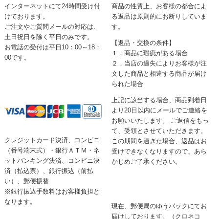
インターネットにて24時間受け付
商品の性質上、お客様の都合によ
けております。
る返品は原則的にお断りしていま
ご注文やご質問メールの対応は、
す。
土日祝日を除く平日のみです。
【返品・交換の条件】
お電話の受付は平日10：00～18：
１．商品に瑕疵がある場合
00です。
２．当店の過失によりお客様が注
文した商品と相違する商品が届け
られた場合
上記に該当する場合、商品到着日
より20日以内にメールでご連絡を
お願いいたします。 ご返信をもっ
て、受領とさせていただきます。
クレジットカード決済、コンビニ
この期間を過ぎた場合、返品はお
（番号端末式）・銀行ＡＴＭ・ネ
受けできなくなりますので、あら
ットバンキング決済、コンビニ決
かじめご了承ください。
済（払込票）、銀行振込（前払
い）、郵便振替
※銀行振込手数料はお客様負担と
なります。
現在、郵便局のゆうパックにてお
届けしております。（クロネコ