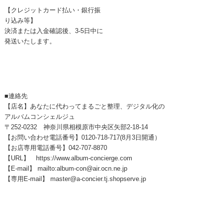
【クレジットカード払い・銀行振
り込み等】
決済または入金確認後、3-5日中に
発送いたします。
■連絡先
【店名】あなたに代わってまるごと整理、デジタル化の
アルバムコンシェルジュ
〒252-0232 神奈川県相模原市中央区矢部2-18-14
【お問い合わせ電話番号】0120-718-717(8月3日開通）
【お店専用電話番号】042-707-8870
【URL】 https://www.album-concierge.com
【E-mail】 mailto:album-con@air.ocn.ne.jp
【専用E-mail】 master@a-concier.tj.shopserve.jp