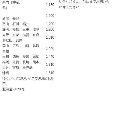
い合せ頂くか、当店までお問い合
県内（神奈川
1,130
わせください。
県）
1,200
新潟、長野
富山、石川、福井
1,200
静岡、愛知、三重、岐阜
1,200
大阪、京都、滋賀、奈良、
1,310
和歌山、兵庫
岡山、広島、山口、鳥取、
1,440
島根
香川、徳島、愛媛、高知
1,440
福岡、佐賀、長崎、熊本、
1,710
大分、宮崎、鹿児島
沖縄
1,810
ゆうパック100サイズで
沖縄2,160
円、
北海道2,020円