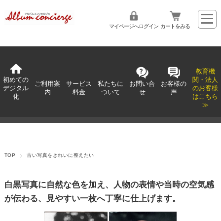
マイページへログイン
カートをみる
教育機
初めての
関・法人
ご利用案
サービス
私たちに
お問い合
お客様の
デジタル
のお客様
内
料金
ついて
せ
声
化
はこちら
≫
TOP
古い写真をきれいに整えたい
白黒写真に自然な色を加え、人物の表情や当時の空気感
が伝わる、見やすい一枚へ丁寧に仕上げます。