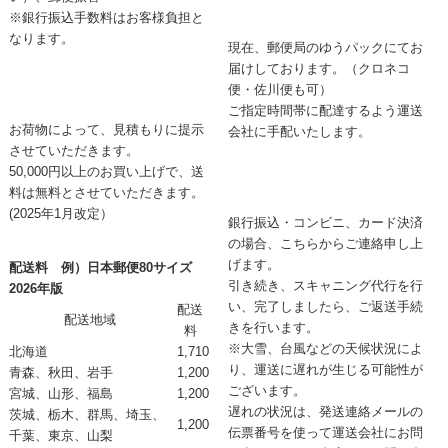
※銀行振込手数料はお客様負担と
なります。
現在、郵便局のゆうパックにてお
届けしております。（クロネコ
便・佐川便も可）
ご指定時間帯に配達するよう運送
お荷物によって、見積もりに提示
会社に手配いたします。
させていただきます。
50,000円以上のお買い上げで、送
料は無料とさせていただきます。
(2025年1月改定）
銀行振込・コンビニ、カード決済
の場合、こちらからご連絡申し上
げます。
配送料 例）日本郵便80サイズ
引き続き、スキャニング代行を行
2026年版
い、完了しましたら、ご返送手続
配送
配送地域
きを行います。
料
※大雪、台風などの天候状況によ
北海道
1,710
り、運送に遅れが生じる可能性が
青森、秋田、岩手
1,200
ございます。
宮城、山形、福島
1,200
遅れの状況は、発送連絡メールの
茨城、栃木、群馬、埼玉、
1,200
伝票番号を使って運送会社にお問
千葉、東京、山梨