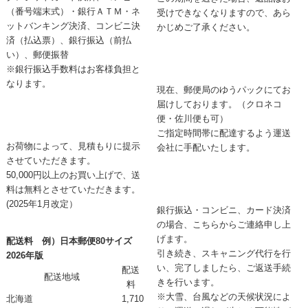
（番号端末式）・銀行ＡＴＭ・ネ
受けできなくなりますので、あら
ットバンキング決済、コンビニ決
かじめご了承ください。
済（払込票）、銀行振込（前払
い）、郵便振替
※銀行振込手数料はお客様負担と
なります。
現在、郵便局のゆうパックにてお
届けしております。（クロネコ
便・佐川便も可）
ご指定時間帯に配達するよう運送
お荷物によって、見積もりに提示
会社に手配いたします。
させていただきます。
50,000円以上のお買い上げで、送
料は無料とさせていただきます。
(2025年1月改定）
銀行振込・コンビニ、カード決済
の場合、こちらからご連絡申し上
げます。
配送料 例）日本郵便80サイズ
引き続き、スキャニング代行を行
2026年版
い、完了しましたら、ご返送手続
配送
配送地域
きを行います。
料
※大雪、台風などの天候状況によ
北海道
1,710