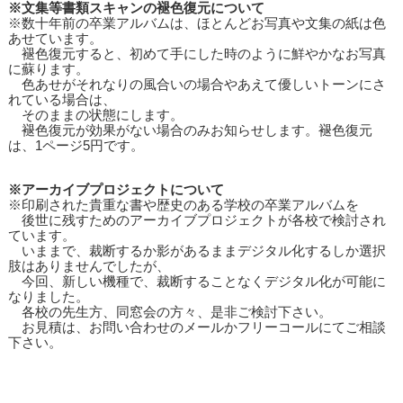
※文集等書類スキャンの褪色復元について
※数十年前の卒業アルバムは、ほとんどお写真や文集の紙は色
あせています。
褪色復元すると、初めて手にした時のように鮮やかなお写真
に蘇ります。
色あせがそれなりの風合いの場合やあえて優しいトーンにさ
れている場合は、
そのままの状態にします。
褪色復元が効果がない場合のみお知らせします。褪色復元
は、1ページ5円です。
※アーカイブプロジェクトについて
※印刷された貴重な書や歴史のある学校の卒業アルバムを
後世に残すためのアーカイブプロジェクトが各校で検討され
ています。
いままで、裁断するか影があるままデジタル化するしか選択
肢はありませんでしたが、
今回、新しい機種で、裁断することなくデジタル化が可能に
なりました。
各校の先生方、同窓会の方々、是非ご検討下さい。
お見積は、お問い合わせのメールかフリーコールにてご相談
下さい。