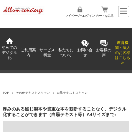
マイページへログイン
カートをみる
教育機
初めての
関・法人
ご利用案
サービス
私たちに
お問い合
お客様の
デジタル
のお客様
内
料金
ついて
せ
声
化
はこちら
≫
TOP
その他テキストスキャン
白黒テキストスキャン
厚みのある綴じ製本や貴重な本を裁断することなく、デジタル
化することができます（白黒テキスト等）A4サイズまで♪