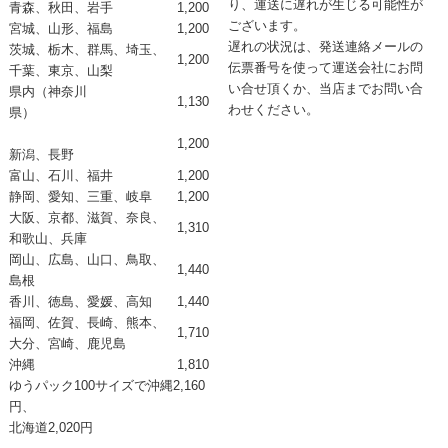
り、運送に遅れが生じる可能性が
青森、秋田、岩手
1,200
ございます。
宮城、山形、福島
1,200
遅れの状況は、発送連絡メールの
茨城、栃木、群馬、埼玉、
1,200
伝票番号を使って運送会社にお問
千葉、東京、山梨
い合せ頂くか、当店までお問い合
県内（神奈川
1,130
わせください。
県）
1,200
新潟、長野
富山、石川、福井
1,200
静岡、愛知、三重、岐阜
1,200
大阪、京都、滋賀、奈良、
1,310
和歌山、兵庫
岡山、広島、山口、鳥取、
1,440
島根
香川、徳島、愛媛、高知
1,440
福岡、佐賀、長崎、熊本、
1,710
大分、宮崎、鹿児島
沖縄
1,810
ゆうパック100サイズで
沖縄2,160
円、
北海道2,020円