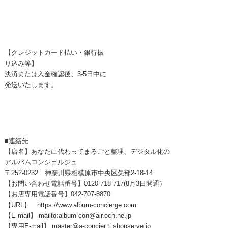
【クレジットカード払い・銀行振
り込み等】
決済または入金確認後、3-5日中に
発送いたします。
■連絡先
【店名】あなたに代わってまるごと整理、デジタル化の
アルバムコンシェルジュ
〒252-0232 神奈川県相模原市中央区矢部2-18-14
【お問い合わせ電話番号】0120-718-717(8月3日開通）
【お店専用電話番号】042-707-8870
【URL】 https://www.album-concierge.com
【E-mail】 mailto:album-con@air.ocn.ne.jp
【専用E-mail】 master@a-concier.tj.shopserve.jp