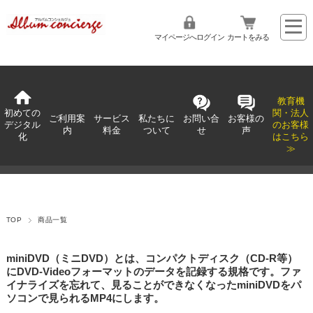
マイページへログイン
カートをみる
教育機
初めての
関・法人
ご利用案
サービス
私たちに
お問い合
お客様の
デジタル
のお客様
内
料金
ついて
せ
声
化
はこちら
≫
TOP
商品一覧
miniDVD（ミニDVD）とは、コンパクトディスク（CD-R等）
にDVD-Videoフォーマットのデータを記録する規格です。ファ
イナライズを忘れて、見ることができなくなったminiDVDをパ
ソコンで見られるMP4にします。