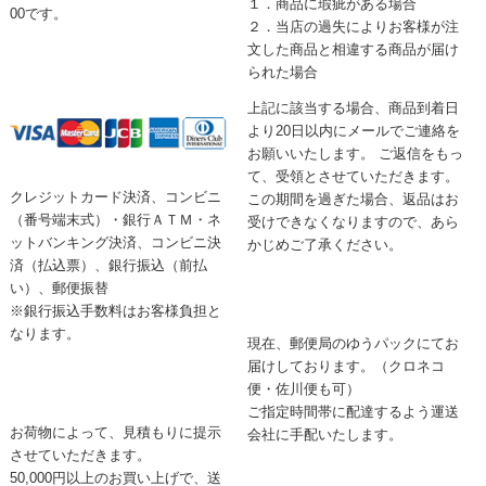
１．商品に瑕疵がある場合
00です。
２．当店の過失によりお客様が注
文した商品と相違する商品が届け
られた場合
上記に該当する場合、商品到着日
より20日以内にメールでご連絡を
お願いいたします。 ご返信をもっ
て、受領とさせていただきます。
クレジットカード決済、コンビニ
この期間を過ぎた場合、返品はお
（番号端末式）・銀行ＡＴＭ・ネ
受けできなくなりますので、あら
ットバンキング決済、コンビニ決
かじめご了承ください。
済（払込票）、銀行振込（前払
い）、郵便振替
※銀行振込手数料はお客様負担と
なります。
現在、郵便局のゆうパックにてお
届けしております。（クロネコ
便・佐川便も可）
ご指定時間帯に配達するよう運送
お荷物によって、見積もりに提示
会社に手配いたします。
させていただきます。
50,000円以上のお買い上げで、送