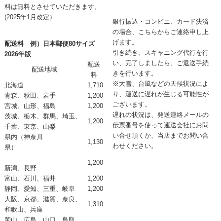
料は無料とさせていただきます。
(2025年1月改定）
銀行振込・コンビニ、カード決済
の場合、こちらからご連絡申し上
げます。
配送料 例）日本郵便80サイズ
引き続き、スキャニング代行を行
2026年版
い、完了しましたら、ご返送手続
配送
配送地域
きを行います。
料
※大雪、台風などの天候状況によ
北海道
1,710
り、運送に遅れが生じる可能性が
青森、秋田、岩手
1,200
ございます。
宮城、山形、福島
1,200
遅れの状況は、発送連絡メールの
茨城、栃木、群馬、埼玉、
1,200
伝票番号を使って運送会社にお問
千葉、東京、山梨
い合せ頂くか、当店までお問い合
県内（神奈川
1,130
わせください。
県）
1,200
新潟、長野
富山、石川、福井
1,200
静岡、愛知、三重、岐阜
1,200
大阪、京都、滋賀、奈良、
1,310
和歌山、兵庫
岡山、広島、山口、鳥取、