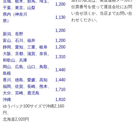
遅れの状況は、発送連絡メールの
茨城、栃木、群馬、埼玉、
1,200
伝票番号を使って運送会社にお問
千葉、東京、山梨
い合せ頂くか、当店までお問い合
県内（神奈川
1,130
わせください。
県）
1,200
新潟、長野
富山、石川、福井
1,200
静岡、愛知、三重、岐阜
1,200
大阪、京都、滋賀、奈良、
1,310
和歌山、兵庫
岡山、広島、山口、鳥取、
1,440
島根
香川、徳島、愛媛、高知
1,440
福岡、佐賀、長崎、熊本、
1,710
大分、宮崎、鹿児島
沖縄
1,810
ゆうパック100サイズで
沖縄2,160
円、
北海道2,020円