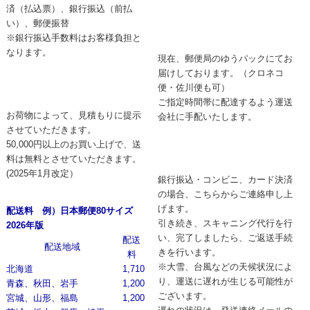
済（払込票）、銀行振込（前払
い）、郵便振替
※銀行振込手数料はお客様負担と
なります。
現在、郵便局のゆうパックにてお
届けしております。（クロネコ
便・佐川便も可）
ご指定時間帯に配達するよう運送
お荷物によって、見積もりに提示
会社に手配いたします。
させていただきます。
50,000円以上のお買い上げで、送
料は無料とさせていただきます。
(2025年1月改定）
銀行振込・コンビニ、カード決済
の場合、こちらからご連絡申し上
げます。
配送料 例）日本郵便80サイズ
引き続き、スキャニング代行を行
2026年版
い、完了しましたら、ご返送手続
配送
配送地域
きを行います。
料
※大雪、台風などの天候状況によ
北海道
1,710
り、運送に遅れが生じる可能性が
青森、秋田、岩手
1,200
ございます。
宮城、山形、福島
1,200