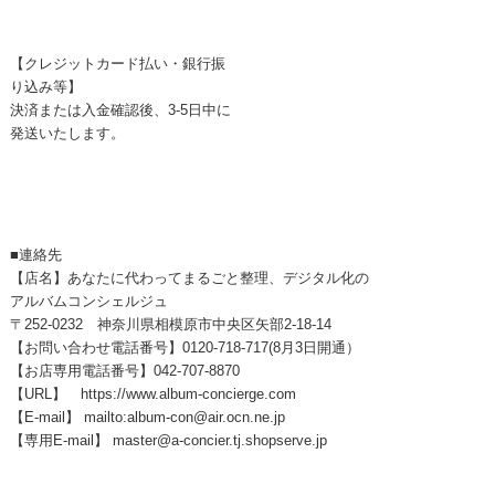
【クレジットカード払い・銀行振
り込み等】
決済または入金確認後、3-5日中に
発送いたします。
■連絡先
【店名】あなたに代わってまるごと整理、デジタル化の
アルバムコンシェルジュ
〒252-0232 神奈川県相模原市中央区矢部2-18-14
【お問い合わせ電話番号】0120-718-717(8月3日開通）
【お店専用電話番号】042-707-8870
【URL】 https://www.album-concierge.com
【E-mail】 mailto:album-con@air.ocn.ne.jp
【専用E-mail】 master@a-concier.tj.shopserve.jp