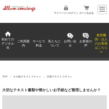
マイページへログイン
カートをみる
教育機
初めての
関・法人
ご利用案
サービス
私たちに
お問い合
お客様の
デジタル
のお客様
内
料金
ついて
せ
声
化
はこちら
≫
TOP
その他テキストスキャン
白黒テキストスキャン
大切なテキスト書類や懐かしいお手紙など整理しませんか？